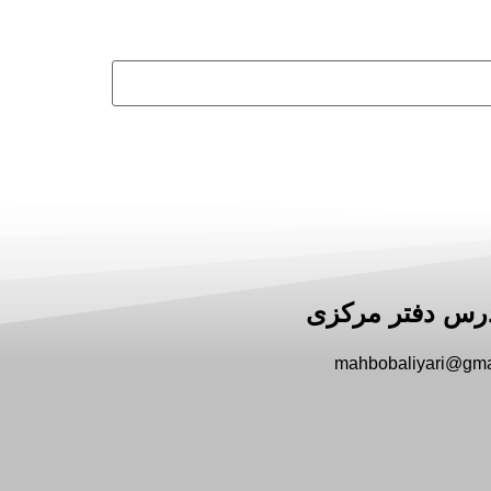
رس دفتر مرکزی
mahbobaliyari@gma